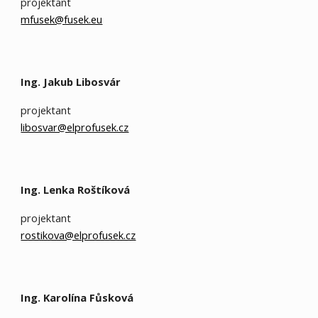
projektant
mfusek@fusek.eu
Ing. Jakub Libosvár
projektant
libosvar@elprofusek.cz
Ing. Lenka Roštíková
projektant
rostikova@elprofusek.cz
Ing.
Karolína Fůsková