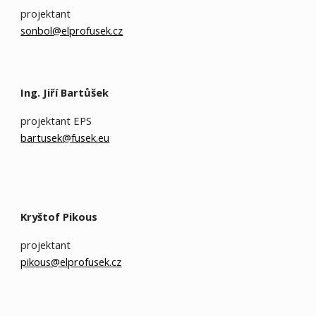
projektant
sonbol@elprofusek.cz
Ing
. Ji
ří Bartůšek
projektant EPS
bartusek@fusek.eu
Kryštof Pikous
projektant
pikous@elprofusek.cz