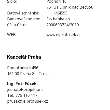
Sídlo:
Podhoří 16
751 31 Lipník nad Bečvou
Datová schránka:
in5i595
Bankovní spojení:
Fio banka a.s.
Číslo účtu:
2000603724/2010
WEB:
www.elprofusek.
cz
Kancelář Praha
Pomořanská 486
181 00 Praha 8 – Troja
Ing. Petr Fůsek
j
ednatel/projektant
Tel.: 776 116 117
pfusek@elprofusek.cz