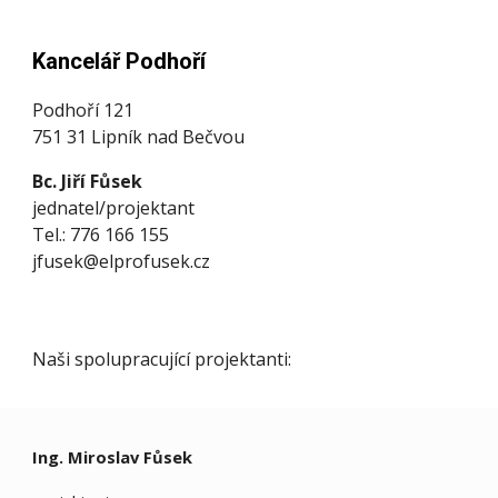
Kancelář Podhoří
Podhoří 1
21
751 31 Lipník nad Bečvou
Bc. Jiří Fůsek
jednatel/projektant
Tel.: 776 166 155
jfusek@
elprofusek.cz
Naši spolupracující projektanti:
Ing. Miroslav Fůsek